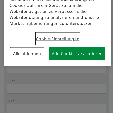
Position
Sprache
Cookies auf Ihrem Gerät zu, um die
Websitenavigation zu verbessern, die
Websitenutzung zu analysieren und unsere
Firma *
Kontakt
Marketingbemühungen zu unterstützen.
Schaeffler International
Konzernwebseite
Cookie-Einstellungen
Straße *
Alle ablehnen
Alle Cookies akzeptieren
Straße 2
PLZ *
Ort *